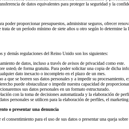
nsferencia de datos equivalentes para proteger la seguridad y la confid
a poder proporcionar presupuestos, administrar seguros, ofrecer renov
se trata de un período mínimo de siete años u otro según lo determine l
os y demás regulaciones del Reino Unido son los siguientes:
amiento de datos, incluso a través de avisos de privacidad como este.
bre usted
,
de forma gratuita. Para poder solicitar una copia de dicha inf
cualquier dato inexacto o incompleto en el plazo de un mes.
cho a que se borren sus datos personales y a impedir su procesamiento, 
derecho puede obstaculizar o impedir nuestra capacidad de proporcionar
porcionaremos sus datos personales en un formato estructurado.
elación con la toma de decisiones automatizada y la elaboración de perfi
tos personales se utilicen para la elaboración de perfiles, el marketing 
miento o presentar una denuncia
ar el consentimiento para el uso de sus datos o presentar una queja so