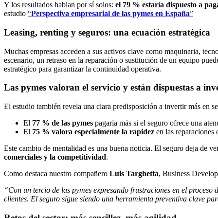
Y los resultados hablan por sí solos:
el 79 % estaría dispuesto a pa
estudio
“
Perspectiva empresarial de las pymes en España
”
Leasing, renting y seguros: una ecuación estratégica
Muchas empresas acceden a sus activos clave como maquinaria, tecnolog
escenario, un retraso en la reparación o sustitución de un equipo pued
estratégico para garantizar la continuidad operativa.
Las pymes valoran el servicio y están dispuestas a inve
El estudio también revela una clara predisposición a invertir más en 
El
77 % de las pymes
pagaría más si el seguro ofrece una atenc
El
75 % valora especialmente la rapidez
en las reparaciones o
Este cambio de mentalidad es una buena noticia. El seguro deja de ve
comerciales y la competitividad
.
Como destaca nuestro compañero
Luis Targhetta
, Business Develop
“Con un tercio de las pymes expresando frustraciones en el proceso de
clientes. El seguro sigue siendo una herramienta preventiva clave pa
Retos del sector: más sencillez, más agilidad