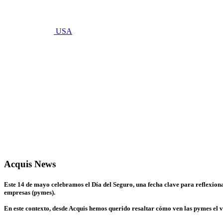
USA
mayo 14, 2025
Pymes
Dispuestas
a Pagar
Más por
Proteger
sus
Equipos
Acquis News
Este 14 de mayo celebramos el Día del Seguro, una fecha clave para reflexion
empresas (pymes).
En este contexto, desde Acquis hemos querido resaltar cómo ven las pymes el v