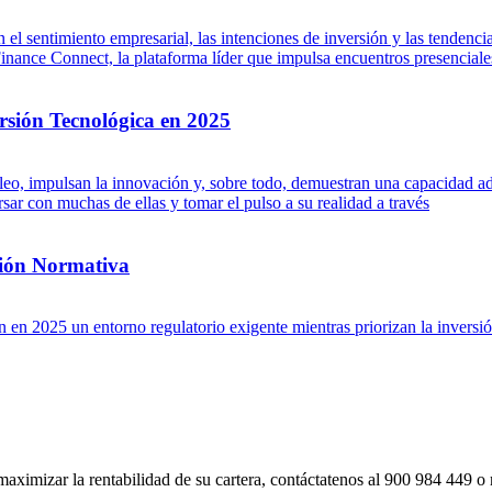
 el sentimiento empresarial, las intenciones de inversión y las tenden
ance Connect, la plataforma líder que impulsa encuentros presenciales 
rsión Tecnológica en 2025
leo, impulsan la innovación y, sobre todo, demuestran una capacidad ad
ar con muchas de ellas y tomar el pulso a su realidad a través
sión Normativa
en 2025 un entorno regulatorio exigente mientras priorizan la inversión
imizar la rentabilidad de su cartera, contáctatenos al 900 984 449 o re