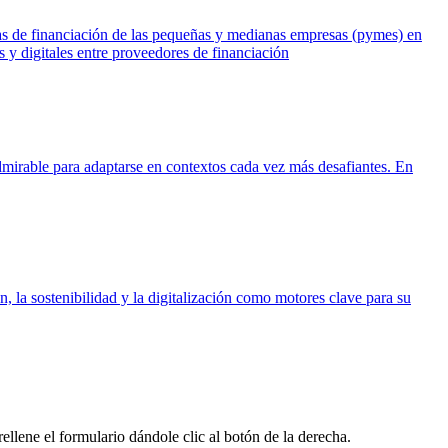
cias de financiación de las pequeñas y medianas empresas (pymes) en
y digitales entre proveedores de financiación
mirable para adaptarse en contextos cada vez más desafiantes. En
, la sostenibilidad y la digitalización como motores clave para su
llene el formulario dándole clic al botón de la derecha.