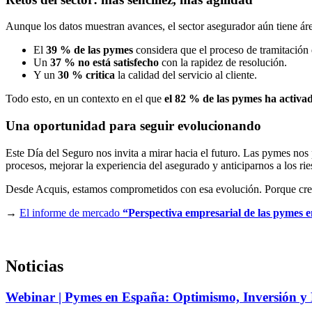
Aunque los datos muestran avances, el sector asegurador aún tiene ár
El
39 % de las pymes
considera que el proceso de tramitación d
Un
37 % no está satisfecho
con la rapidez de resolución.
Y un
30 % critica
la calidad del servicio al cliente.
Todo esto, en un contexto en el que
el 82 % de las pymes ha activad
Una oportunidad para seguir evolucionando
Este Día del Seguro nos invita a mirar hacia el futuro. Las pymes nos
procesos, mejorar la experiencia del asegurado y anticiparnos a los rie
Desde Acquis, estamos comprometidos con esa evolución. Porque c
→
El informe de mercado
“Perspectiva empresarial de las pymes 
Noticias
Webinar | Pymes en España: Optimismo, Inversión y 