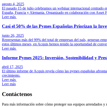
agosto 4, 2025
El pasado 15 de julio celebramos un webinar internacional centrado en
España, Francia y Alemania. Organizado en colaboración con Asset Fin
Leer más
Casi el 50% de las Pymes Españolas Priorizan la Inve
junio 26, 2025
Representan más del 99% del total de empresas del país, generan emp
estos últimos meses, en Acquis hemos tenido la oportunidad de convers
Leer más
Informe Pymes 2025: Inversión, Sostenibilidad y Pre
abril 17, 2025
El último informe de Acquis revela cómo las pymes españolas afrontan 
crecimiento.
Leer más
Leer más
Contáctenos
Para más información sobre cómo proteger sus equipos arrendados y max