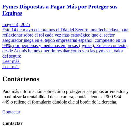
Pymes Dispuestas a Pagar Más por Proteger sus
Equipos
mayo 14, 2025
Este 14 de mayo celebramos el Día del Seguro, una fecha clave para
reflexionar sobre el rol cada vez más estratégico que el sector
asegurador juega en el tejido empresarial español, compuesto en un
99%, por pequeñas y medianas empresas (pymes). En este contexto,
desde Acquis hemos querido resaltar cómo ven las pymes el valor
del seguro.
Leer más
Leer más
Contáctenos
Para más información sobre cómo proteger sus equipos arrendados y
maximizar la rentabilidad de su cartera, contáctatenos al 900 984
449 o rellene el formulario dándole clic al botón de la derecha.
Contactar
Contactar