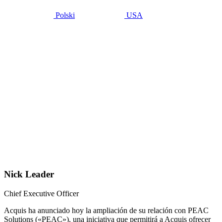
Polski
USA
enero 13, 2023
Acquis
amplía su
colaboración
con
PEAC
con
cobertura
de hard
assets .
Nick Leader
Chief Executive Officer
Acquis ha anunciado hoy la ampliación de su relación con PEAC
Solutions («PEAC»), una iniciativa que permitirá a Acquis ofrecer