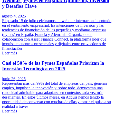
Webinar | Pymes en España: Optimismo, Inversión
y Desafíos Clave
agosto 4, 2025
El pasado 15 de julio celebramos un webinar internacional centrado
en el sentimiento empresarial, las intenciones de inversión y las
tendencias de financiación de las pequeñas y medianas empresas
(pymes) en España, Francia y Alemania. Organizado en
colaboración con Asset Finance Connect, la plataforma líder que
impulsa encuentros presenciales y digitales entre proveedores de
financiación
Leer más
Casi el 50% de las Pymes Españolas Priorizan la
Inversión Tecnológica en 2025
junio 26, 2025
Representan más del 99% del total de empresas del país, generan
empleo, impulsan la innovación y, sobre todo, demuestran una
capacidad admirable para adaptarse en contextos cada vez más
desafiantes. En estos últimos meses, en Acquis hemos tenido la
oportunidad de conversar con muchas de ellas y tomar el pulso a su
realidad a través
Leer más