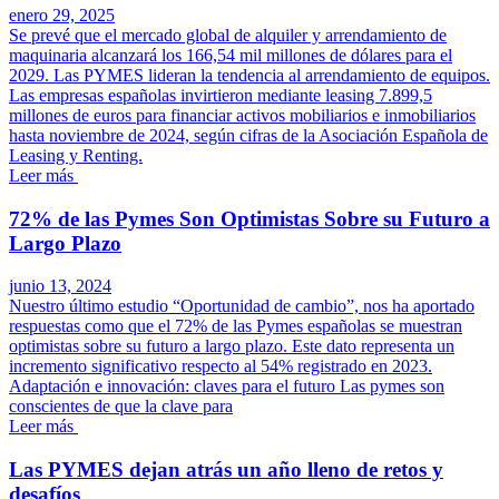
enero 29, 2025
Se prevé que el mercado global de alquiler y arrendamiento de
maquinaria alcanzará los 166,54 mil millones de dólares para el
2029. Las PYMES lideran la tendencia al arrendamiento de equipos.
Las empresas españolas invirtieron mediante leasing 7.899,5
millones de euros para financiar activos mobiliarios e inmobiliarios
hasta noviembre de 2024, según cifras de la Asociación Española de
Leasing y Renting.
Leer más
72% de las Pymes Son Optimistas Sobre su Futuro a
Largo Plazo
junio 13, 2024
Nuestro último estudio “Oportunidad de cambio”, nos ha aportado
respuestas como que el 72% de las Pymes españolas se muestran
optimistas sobre su futuro a largo plazo. Este dato representa un
incremento significativo respecto al 54% registrado en 2023.
Adaptación e innovación: claves para el futuro Las pymes son
conscientes de que la clave para
Leer más
Las PYMES dejan atrás un año lleno de retos y
desafíos