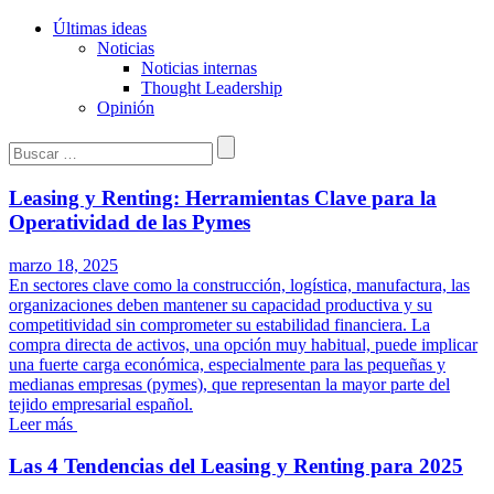
Últimas ideas
Noticias
Noticias internas
Thought Leadership
Opinión
Buscar:
Leasing y Renting: Herramientas Clave para la
Operatividad de las Pymes
marzo 18, 2025
En sectores clave como la construcción, logística, manufactura, las
organizaciones deben mantener su capacidad productiva y su
competitividad sin comprometer su estabilidad financiera. La
compra directa de activos, una opción muy habitual, puede implicar
una fuerte carga económica, especialmente para las pequeñas y
medianas empresas (pymes), que representan la mayor parte del
tejido empresarial español.
Leer más
Las 4 Tendencias del Leasing y Renting para 2025