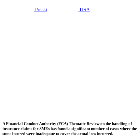
Polski
USA
diciembre 7,
2015
FCA
review
highlights
SME
insurance
risks for
Lessors –
Asset
Finance
International
A Financial Conduct Authority (FCA) Thematic Review on the handling of
insurance claims for SMEs has found a significant number of cases where the
sums insured were inadequate to cover the actual loss incurred.