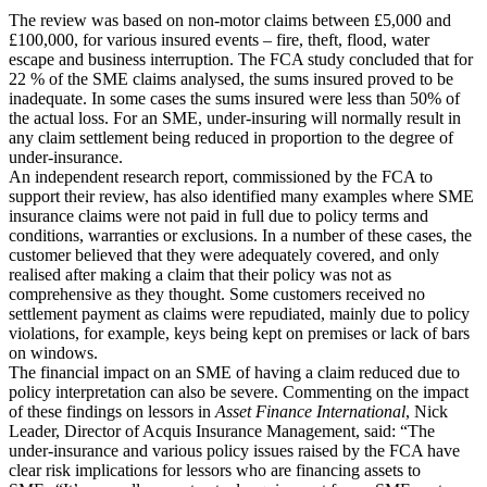
The review was based on non-motor claims between £5,000 and
£100,000, for various insured events – fire, theft, flood, water
escape and business interruption. The FCA study concluded that for
22 % of the SME claims analysed, the sums insured proved to be
inadequate. In some cases the sums insured were less than 50% of
the actual loss. For an SME, under-insuring will normally result in
any claim settlement being reduced in proportion to the degree of
under-insurance.
An independent research report, commissioned by the FCA to
support their review, has also identified many examples where SME
insurance claims were not paid in full due to policy terms and
conditions, warranties or exclusions. In a number of these cases, the
customer believed that they were adequately covered, and only
realised after making a claim that their policy was not as
comprehensive as they thought. Some customers received no
settlement payment as claims were repudiated, mainly due to policy
violations, for example, keys being kept on premises or lack of bars
on windows.
The financial impact on an SME of having a claim reduced due to
policy interpretation can also be severe. Commenting on the impact
of these findings on lessors in
Asset Finance International
, Nick
Leader, Director of Acquis Insurance Management, said: “The
under-insurance and various policy issues raised by the FCA have
clear risk implications for lessors who are financing assets to