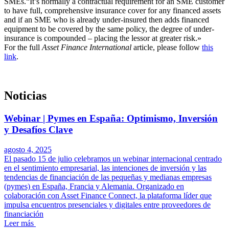
SMEs.“It’s normally a contractual requirement for an SME customer
to have full, comprehensive insurance cover for any financed assets
and if an SME who is already under-insured then adds financed
equipment to be covered by the same policy, the degree of under-
insurance is compounded – placing the lessor at greater risk.»
For the full
Asset Finance International
article, please follow
this
link
.
Noticias
Webinar | Pymes en España: Optimismo, Inversión
y Desafíos Clave
agosto 4, 2025
El pasado 15 de julio celebramos un webinar internacional centrado
en el sentimiento empresarial, las intenciones de inversión y las
tendencias de financiación de las pequeñas y medianas empresas
(pymes) en España, Francia y Alemania. Organizado en
colaboración con Asset Finance Connect, la plataforma líder que
impulsa encuentros presenciales y digitales entre proveedores de
financiación
Leer más