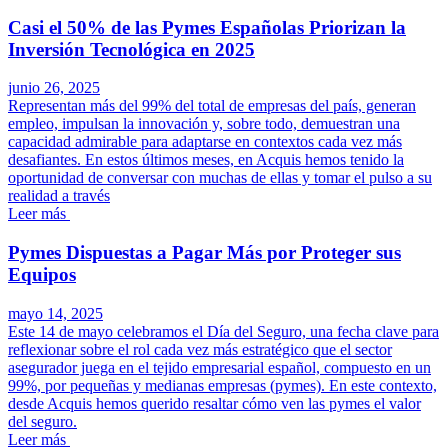
Casi el 50% de las Pymes Españolas Priorizan la
Inversión Tecnológica en 2025
junio 26, 2025
Representan más del 99% del total de empresas del país, generan
empleo, impulsan la innovación y, sobre todo, demuestran una
capacidad admirable para adaptarse en contextos cada vez más
desafiantes. En estos últimos meses, en Acquis hemos tenido la
oportunidad de conversar con muchas de ellas y tomar el pulso a su
realidad a través
Leer más
Pymes Dispuestas a Pagar Más por Proteger sus
Equipos
mayo 14, 2025
Este 14 de mayo celebramos el Día del Seguro, una fecha clave para
reflexionar sobre el rol cada vez más estratégico que el sector
asegurador juega en el tejido empresarial español, compuesto en un
99%, por pequeñas y medianas empresas (pymes). En este contexto,
desde Acquis hemos querido resaltar cómo ven las pymes el valor
del seguro.
Leer más