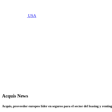
USA
octubre 9, 2024
Nombramiento
de
Martin
Lehnert
nuevo
Director
de Ventas
para
Europa
Acquis News
Acquis, proveedor europeo líder en seguros para el sector del leasing y ren