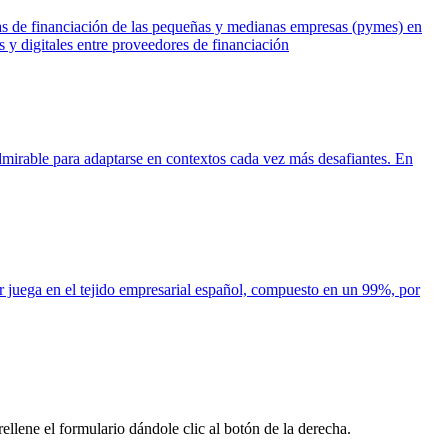
cias de financiación de las pequeñas y medianas empresas (pymes) en
y digitales entre proveedores de financiación
mirable para adaptarse en contextos cada vez más desafiantes. En
or juega en el tejido empresarial español, compuesto en un 99%, por
llene el formulario dándole clic al botón de la derecha.