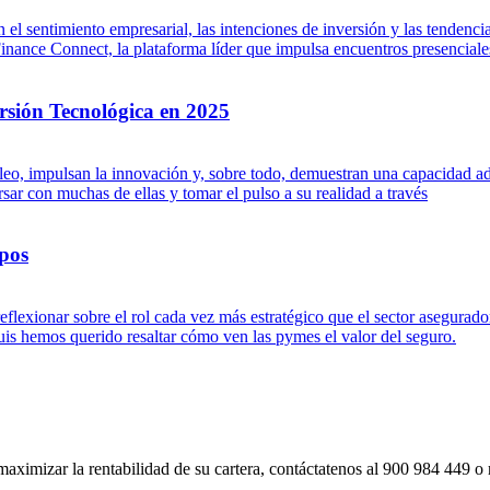
 el sentimiento empresarial, las intenciones de inversión y las tenden
ance Connect, la plataforma líder que impulsa encuentros presenciales 
rsión Tecnológica en 2025
leo, impulsan la innovación y, sobre todo, demuestran una capacidad ad
ar con muchas de ellas y tomar el pulso a su realidad a través
pos
flexionar sobre el rol cada vez más estratégico que el sector asegurad
s hemos querido resaltar cómo ven las pymes el valor del seguro.
imizar la rentabilidad de su cartera, contáctatenos al 900 984 449 o re