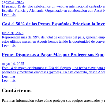
agosto 4, 2025
El pasado 15 de julio celebramos un webinar internacional centrado en
España, Francia y Alemania. Organizado en colaboración con Asset Fin
Leer más
Casi el 50% de las Pymes Españolas Priorizan la Inve
junio 26, 2025
Representan más del 99% del total de empresas del país, generan emp
estos últimos meses, en Acquis hemos tenido la oportunidad de convers
Leer más
Pymes Dispuestas a Pagar Más por Proteger sus Equi
mayo 14, 2025
Este 14 de mayo celebramos el Día del Seguro, una fecha clave para re
pequeñas y medianas empresas (pymes). En este contexto, desde Acqui
Leer más
Leer más
Contáctenos
Para más información sobre cómo proteger sus equipos arrendados y max