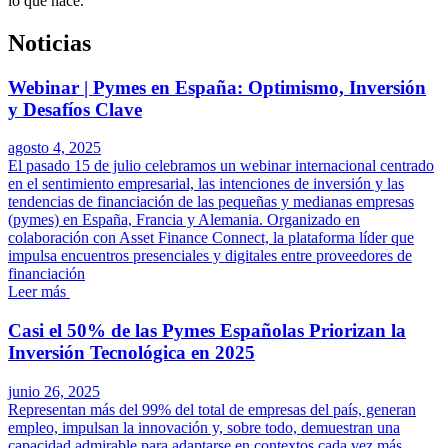
lo que hace.
Noticias
Webinar | Pymes en España: Optimismo, Inversión
y Desafíos Clave
agosto 4, 2025
El pasado 15 de julio celebramos un webinar internacional centrado
en el sentimiento empresarial, las intenciones de inversión y las
tendencias de financiación de las pequeñas y medianas empresas
(pymes) en España, Francia y Alemania. Organizado en
colaboración con Asset Finance Connect, la plataforma líder que
impulsa encuentros presenciales y digitales entre proveedores de
financiación
Leer más
Casi el 50% de las Pymes Españolas Priorizan la
Inversión Tecnológica en 2025
junio 26, 2025
Representan más del 99% del total de empresas del país, generan
empleo, impulsan la innovación y, sobre todo, demuestran una
capacidad admirable para adaptarse en contextos cada vez más