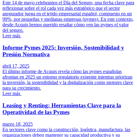
Este 14 de mayo celebramos el Día del Seguro, una fecha clave para
reflexionar sobre el rol cada vez más estratégico que el sector
asegurador juega en el tejido empresarial español, compuesto en un
99%, por pequeñas y medianas empresas (pymes). En este contexto,
desde Acquis hemos querido resaltar cómo ven las pymes el valor
del seguro.
Leer más
Informe Pymes 2025: Inversión, Sostenibilidad y
Presión Normativa
abril 17, 2025
El último informe de Acquis revela cómo las pymes españolas
afrontan en 2025 un entorno regulatorio exigente mientras priorizan
la inversión, la sostenibilidad y la digitalización como motores clave
para su crecimiento.
Leer más
Leasing y Renting: Herramientas Clave para la
Operatividad de las Pymes
marzo 18, 2025
En sectores clave como la construcción, logística, manufactura, las
organizaciones deben mantener su capacidad productiva y su