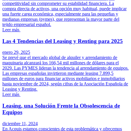
competitividad sin comprometer su estabilidad financiera. La
compra directa de activos, una opción muy habitual, puede implicar
una fuerte carga económica, especialmente para las pequeñas y
medianas empresas (pymes), que representan la mayor parte del
tejido empresarial español.
Leer más
Las 4 Tendencias del Leasing y Renting para 2025
enero 29, 2025
Se prevé que el mercado global de alquiler y arrendamiento de
maquinaria alcanzará los 166,54 mil millones de dólares para el
2029. Las PYMES lideran la tendencia al arrendamiento de equipos.
Las empresas españolas invirtieron mediante leasing 7.899,5
millones de euros para financiar activos mobiliarios e inmobiliarios
hasta noviembre de 2024, según cifras de la Asociación Española de
Leasing y Renting.
Leer más
Leasing, una Solución Frente la Obsolescencia de
Equipos
diciembre 11, 2024
En Acquis estamos conscientes de esta problemática y ofrecemos