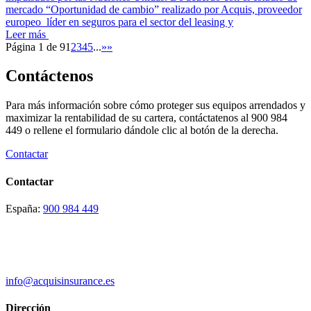
mercado “Oportunidad de cambio” realizado por Acquis, proveedor
europeo líder en seguros para el sector del leasing y
Leer más
Página 1 de 9
1
2
3
4
5
...
»
»
Contáctenos
Para más información sobre cómo proteger sus equipos arrendados y
maximizar la rentabilidad de su cartera, contáctatenos al 900 984
449 o rellene el formulario dándole clic al botón de la derecha.
Contactar
Contactar
España:
900 984 449
info@acquisinsurance.es
Dirección