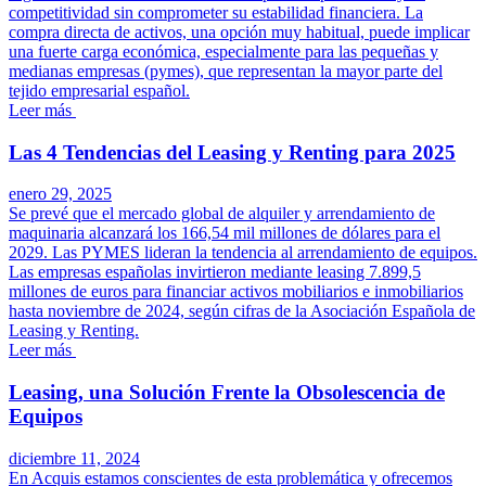
competitividad sin comprometer su estabilidad financiera. La
compra directa de activos, una opción muy habitual, puede implicar
una fuerte carga económica, especialmente para las pequeñas y
medianas empresas (pymes), que representan la mayor parte del
tejido empresarial español.
Leer más
Las 4 Tendencias del Leasing y Renting para 2025
enero 29, 2025
Se prevé que el mercado global de alquiler y arrendamiento de
maquinaria alcanzará los 166,54 mil millones de dólares para el
2029. Las PYMES lideran la tendencia al arrendamiento de equipos.
Las empresas españolas invirtieron mediante leasing 7.899,5
millones de euros para financiar activos mobiliarios e inmobiliarios
hasta noviembre de 2024, según cifras de la Asociación Española de
Leasing y Renting.
Leer más
Leasing, una Solución Frente la Obsolescencia de
Equipos
diciembre 11, 2024
En Acquis estamos conscientes de esta problemática y ofrecemos