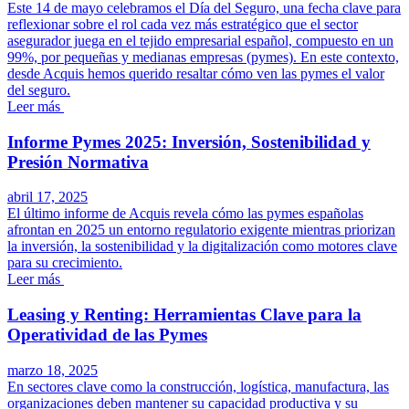
Este 14 de mayo celebramos el Día del Seguro, una fecha clave para
reflexionar sobre el rol cada vez más estratégico que el sector
asegurador juega en el tejido empresarial español, compuesto en un
99%, por pequeñas y medianas empresas (pymes). En este contexto,
desde Acquis hemos querido resaltar cómo ven las pymes el valor
del seguro.
Leer más
Informe Pymes 2025: Inversión, Sostenibilidad y
Presión Normativa
abril 17, 2025
El último informe de Acquis revela cómo las pymes españolas
afrontan en 2025 un entorno regulatorio exigente mientras priorizan
la inversión, la sostenibilidad y la digitalización como motores clave
para su crecimiento.
Leer más
Leasing y Renting: Herramientas Clave para la
Operatividad de las Pymes
marzo 18, 2025
En sectores clave como la construcción, logística, manufactura, las
organizaciones deben mantener su capacidad productiva y su