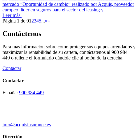
mercado “Oportunidad de cambio” realizado por Acquis, proveedor
europeo líder en seguros para el sector del leasing y
Leer más
Página 1 de 9
1
2
3
4
5
...
»
»
Contáctenos
Para más información sobre cómo proteger sus equipos arrendados y
maximizar la rentabilidad de su cartera, contáctatenos al 900 984
449 o rellene el formulario dándole clic al botón de la derecha.
Contactar
Contactar
España:
900 984 449
info@acquisinsurance.es
Dirección