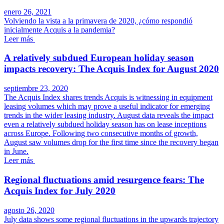
enero 26, 2021
Volviendo la vista a la primavera de 2020, ¿cómo respondió
inicialmente Acquis a la pandemia?
Leer más
A relatively subdued European holiday season
impacts recovery: The Acquis Index for August 2020
septiembre 23, 2020
The Acquis Index shares trends Acquis is witnessing in equipment
leasing volumes which may prove a useful indicator for emerging
trends in the wider leasing industry. August data reveals the impact
even a relatively subdued holiday season has on lease inceptions
across Europe. Following two consecutive months of growth,
August saw volumes drop for the first time since the recovery began
in June.
Leer más
Regional fluctuations amid resurgence fears: The
Acquis Index for July 2020
agosto 26, 2020
July data shows some regional fluctuations in the upwards trajectory