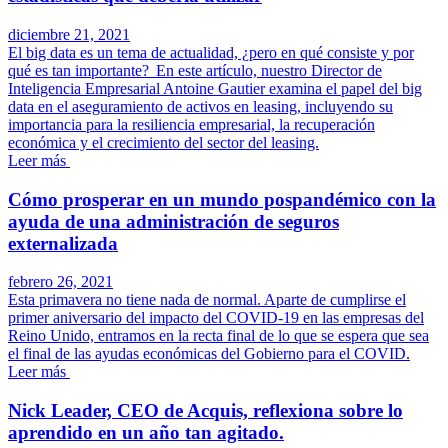
diciembre 21, 2021
El big data es un tema de actualidad, ¿pero en qué consiste y por
qué es tan importante? En este artículo, nuestro Director de
Inteligencia Empresarial Antoine Gautier examina el papel del big
data en el aseguramiento de activos en leasing, incluyendo su
importancia para la resiliencia empresarial, la recuperación
económica y el crecimiento del sector del leasing.
Leer más
Cómo prosperar en un mundo pospandémico con la
ayuda de una administración de seguros
externalizada
febrero 26, 2021
Esta primavera no tiene nada de normal. Aparte de cumplirse el
primer aniversario del impacto del COVID-19 en las empresas del
Reino Unido, entramos en la recta final de lo que se espera que sea
el final de las ayudas económicas del Gobierno para el COVID.
Leer más
Nick Leader, CEO de Acquis, reflexiona sobre lo
aprendido en un año tan agitado.