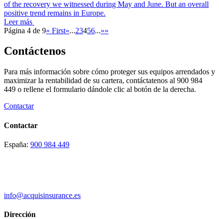
of the recovery we witnessed during May and June. But an overall
positive trend remains in Europe.
Leer más
Página 4 de 9
« First
«
...
2
3
4
5
6
...
»
»
Contáctenos
Para más información sobre cómo proteger sus equipos arrendados y
maximizar la rentabilidad de su cartera, contáctatenos al 900 984
449 o rellene el formulario dándole clic al botón de la derecha.
Contactar
Contactar
España:
900 984 449
info@acquisinsurance.es
Dirección