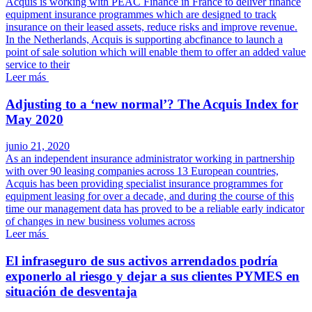
Acquis is working with PEAC Finance in France to deliver finance
equipment insurance programmes which are designed to track
insurance on their leased assets, reduce risks and improve revenue.
In the Netherlands, Acquis is supporting abcfinance to launch a
point of sale solution which will enable them to offer an added value
service to their
Leer más
Adjusting to a ‘new normal’? The Acquis Index for
May 2020
junio 21, 2020
As an independent insurance administrator working in partnership
with over 90 leasing companies across 13 European countries,
Acquis has been providing specialist insurance programmes for
equipment leasing for over a decade, and during the course of this
time our management data has proved to be a reliable early indicator
of changes in new business volumes across
Leer más
El infraseguro de sus activos arrendados podría
exponerlo al riesgo y dejar a sus clientes PYMES en
situación de desventaja