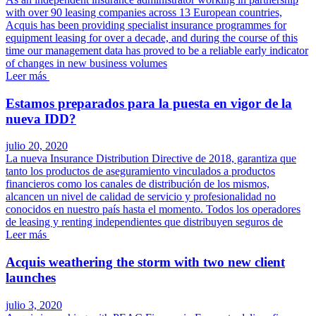
with over 90 leasing companies across 13 European countries,
Acquis has been providing specialist insurance programmes for
equipment leasing for over a decade, and during the course of this
time our management data has proved to be a reliable early indicator
of changes in new business volumes
Leer más
Estamos preparados para la puesta en vigor de la
nueva IDD?
julio 20, 2020
La nueva Insurance Distribution Directive de 2018, garantiza que
tanto los productos de aseguramiento vinculados a productos
financieros como los canales de distribución de los mismos,
alcancen un nivel de calidad de servicio y profesionalidad no
conocidos en nuestro país hasta el momento. Todos los operadores
de leasing y renting independientes que distribuyen seguros de
Leer más
Acquis weathering the storm with two new client
launches
julio 3, 2020