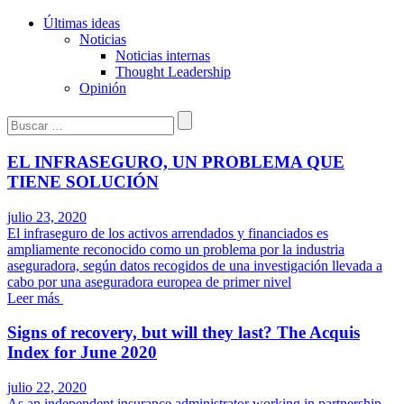
Últimas ideas
Noticias
Noticias internas
Thought Leadership
Opinión
Buscar:
EL INFRASEGURO, UN PROBLEMA QUE
TIENE SOLUCIÓN
julio 23, 2020
El infraseguro de los activos arrendados y financiados es
ampliamente reconocido como un problema por la industria
aseguradora, según datos recogidos de una investigación llevada a
cabo por una aseguradora europea de primer nivel
Leer más
Signs of recovery, but will they last? The Acquis
Index for June 2020
julio 22, 2020
As an independent insurance administrator working in partnership