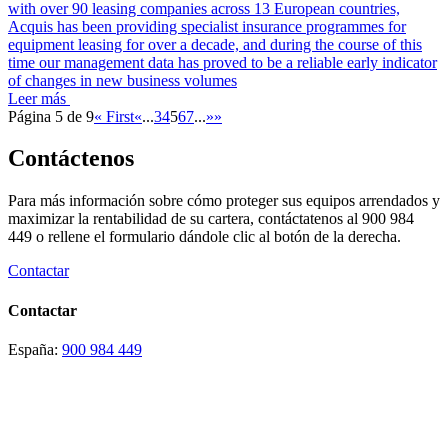
with over 90 leasing companies across 13 European countries,
Acquis has been providing specialist insurance programmes for
equipment leasing for over a decade, and during the course of this
time our management data has proved to be a reliable early indicator
of changes in new business volumes
Leer más
Página 5 de 9
« First
«
...
3
4
5
6
7
...
»
»
Contáctenos
Para más información sobre cómo proteger sus equipos arrendados y
maximizar la rentabilidad de su cartera, contáctatenos al 900 984
449 o rellene el formulario dándole clic al botón de la derecha.
Contactar
Contactar
España:
900 984 449