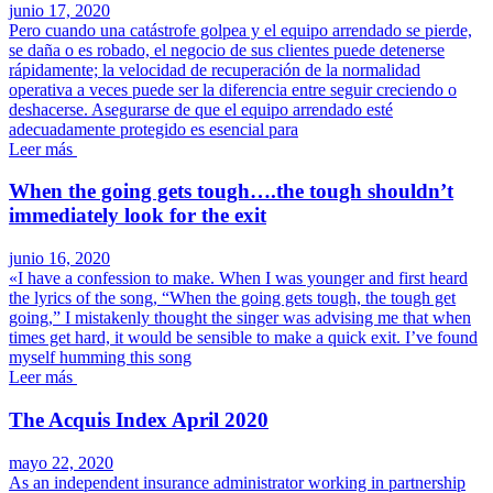
junio 17, 2020
Pero cuando una catástrofe golpea y el equipo arrendado se pierde,
se daña o es robado, el negocio de sus clientes puede detenerse
rápidamente; la velocidad de recuperación de la normalidad
operativa a veces puede ser la diferencia entre seguir creciendo o
deshacerse. Asegurarse de que el equipo arrendado esté
adecuadamente protegido es esencial para
Leer más
When the going gets tough….the tough shouldn’t
immediately look for the exit
junio 16, 2020
«I have a confession to make. When I was younger and first heard
the lyrics of the song, “When the going gets tough, the tough get
going,” I mistakenly thought the singer was advising me that when
times get hard, it would be sensible to make a quick exit. I’ve found
myself humming this song
Leer más
The Acquis Index April 2020
mayo 22, 2020
As an independent insurance administrator working in partnership